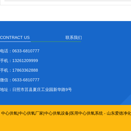
CONTRACT US
联系我们
电话：
0633-6810777
手机：
13261209999
手机：
17863362888
微信：
0633-6810777
地址：
日照市莒县夏庄工业园新华路9号
中心供氧|中心供氧厂家|中心供氧设备|医用中心供氧系统 - 山东爱德净化工